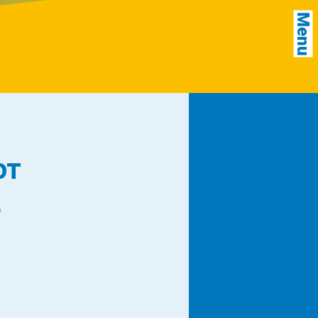
Menu
от
е