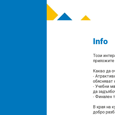
Info
Този интер
приложите 
Какво да о
- Атрактив
обясняват 
- Учебни м
да задълбо
- Финален т
В края на 
добро разб