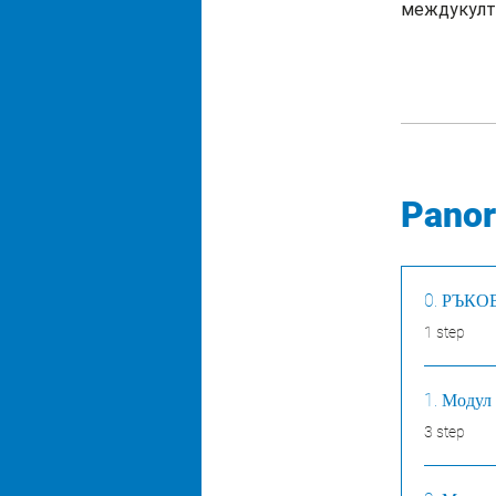
междукулт
Pano
0. РЪК
.
1 step
1. Модул 
.
3 step