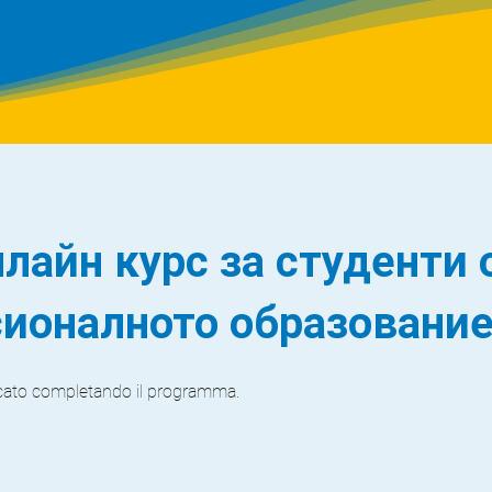
нлайн курс за студенти 
ионалното образовани
ficato completando il programma.