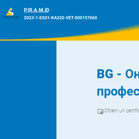
P.IR.A.M.iD
2023-1-ES01-KA220-VET-000157060
BG - О
профес
Ottieni un certi