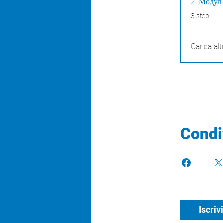
2. Модул
.
3 step
Carica alt
Condi
Iscrivi