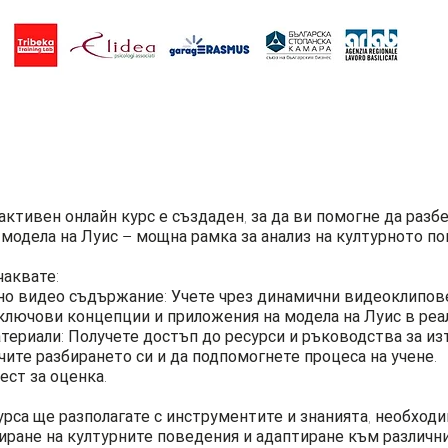
активен онлайн курс е създаден, за да ви помогне да разб
модела на Луис – мощна рамка за анализ на културното по
чаквате:
но видео съдържание: Учете чрез динамични видеоклипове
ключови концепции и приложения на модела на Луис в реал
атериали: Получете достъп до ресурси и ръководства за изт
чите разбирането си и да подпомогнете процеса на учене.
ест за оценка.
курса ще разполагате с инструментите и знанията, необходи
иране на културните поведения и адаптиране към различн