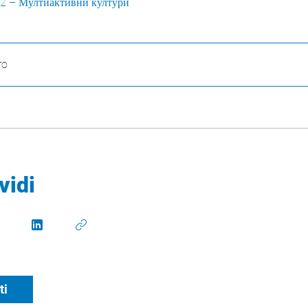
 2 – Мултиактивни култури
ro
vidi
ti