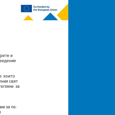
ерете и
ведение.
, които
ния свят.
егляне, за
ми за по-
и