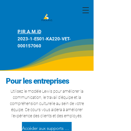
P.IR.A.M.iD
2023-1-ES01-KA220-VET-
000157060
Pour les entreprises
Utilisez le modèle Lewis pour améliorer la
communication, le travail d'équipe et la
compréhension culturelle au sein de votre
équipe. Ce cours vous aidera à améliorer
l'expérience des clients et des employés.
Accéder aux supports de cours