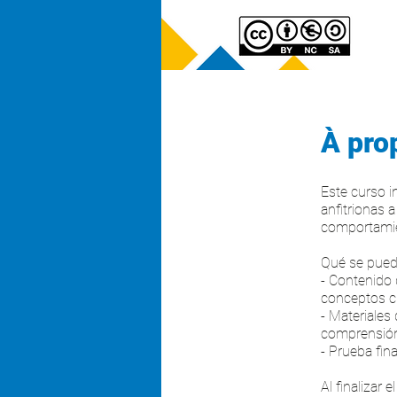
À pro
Este curso i
anfitrionas 
comportamie
Qué se pued
- Contenido 
conceptos cl
- Materiales
comprensión
- Prueba fina
Al finalizar