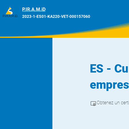
P.IR.A.M.iD
2023-1-ES01-KA220-VET-000157060
ES - Cu
empres
Obtenez un cert