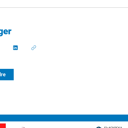
ger
dre