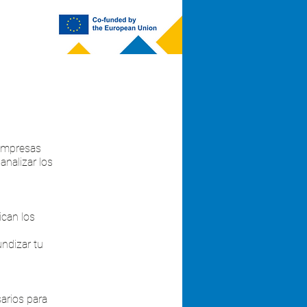
 empresas
analizar los
ican los
undizar tu
sarios para