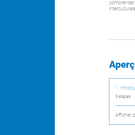
comprender 
intercultural
Aperç
1. Introd
.
5 étapes
Afficher 