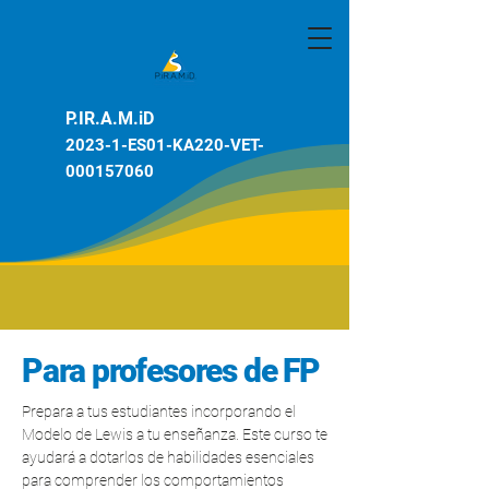
P.IR.A.M.iD
2023-1-ES01-KA220-VET-
000157060
Para profesores de FP
Prepara a tus estudiantes incorporando el
Modelo de Lewis a tu enseñanza. Este curso te
ayudará a dotarlos de habilidades esenciales
para comprender los comportamientos