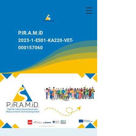
P.IR.A.M.iD
2023-1-ES01-KA220-VET-
000157060