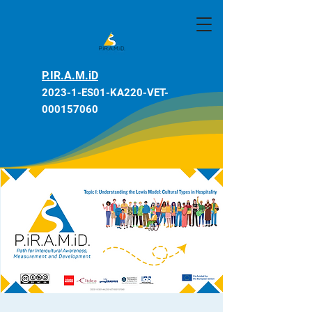
P.IR.A.M.iD
2023-1-ES01-KA220-VET-
000157060