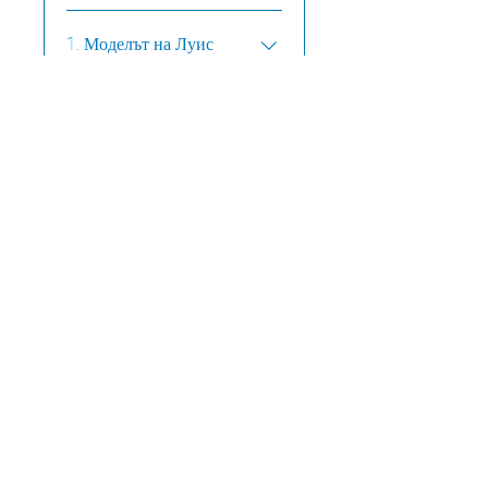
1. Моделът на Луис
.
6 kroków
Prześlij więcej
Udostępnij
Dołącz