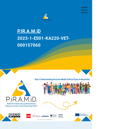
P.IR.A.M.iD
2023-1-ES01-KA220-VET-
000157060