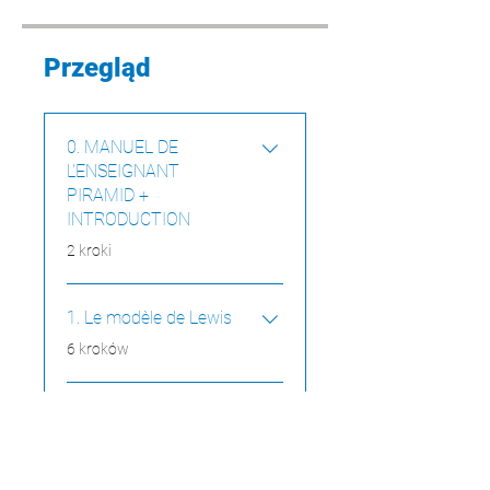
Przegląd
0. MANUEL DE
L'ENSEIGNANT
PIRAMID +
INTRODUCTION
.
2 kroki
1. Le modèle de Lewis
.
6 kroków
Prześlij więcej