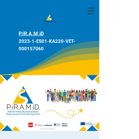
P.IR.A.M.iD
2023-1-ES01-KA220-VET-
000157060