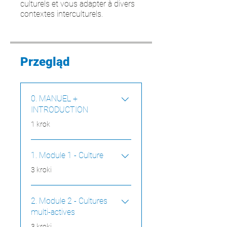
culturels et vous adapter à divers
contextes interculturels.
Przegląd
0. MANUEL +
INTRODUCTION
.
1 krok
1. Module 1 - Culture
.
3 kroki
2. Module 2 - Cultures
multi-actives
.
3 kroki