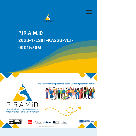
P.IR.A.M.iD
2023-1-ES01-KA220-VET-
000157060