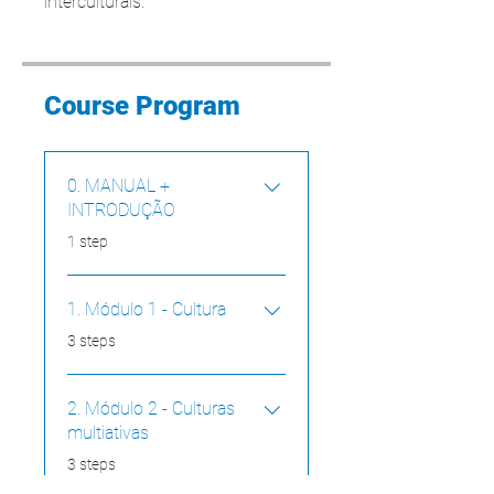
interculturais.
Course Program
0. MANUAL +
INTRODUÇÃO
.
1 step
1. Módulo 1 - Cultura
.
3 steps
2. Módulo 2 - Culturas
multiativas
.
3 steps