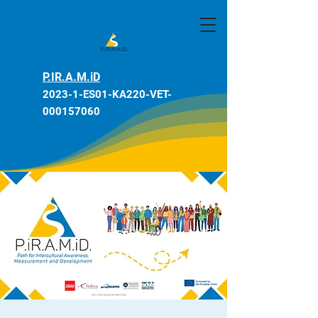
P.IR.A.M.iD
2023-1-ES01-KA220-VET-
000157060